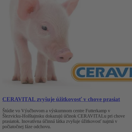
CERAVITAL zvyšuje úžitkovosť v chove prasiat
Štúdie vo Výučbovom a výskumnom centre Futterkamp v
Šlezvicku-Holštajnsku dokazujú účinok CERAVITALu pri chove
prasiatok. Inovatívna účinná látka zvyšuje úžitkovosť najmä v
počiatočnej fáze odchovu.