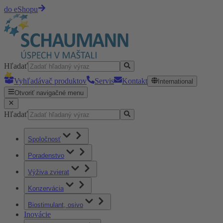
do eShopu
Hľadať
Vyhľadávač produktov
Servis
Kontakt
International
Otvoriť navigačné menu
Hľadať
Spoločnosť
Poradenstvo
Výživa zvierat
Konzervácia
Biostimulant, osivo
Inovácie