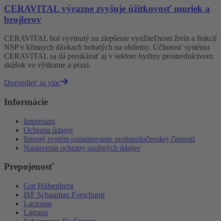
CERAVITAL výrazne zvyšuje úžitkovosť moriek a
brojlerov
CERAVITAL bol vyvinutý na zlepšenie využiteľnosti živín a frakcií
NSP v kŕmnych dávkach bohatých na obilniny. Účinnosť systému
CERAVITAL sa dá preukázať aj v sektore hydiny prostredníctvom
skúšok vo výskume a praxi.
Dozvedieť sa viac
Informácie
Impresum
Ochrana údajov
Interný systém oznamovanie protispoločenskej činnosti
Nastavenia ochrany osobných údajov
Prepojenosť
Gut Hülsenberg
ISF Schauman Forschung
Lactosan
Ligrana