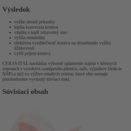
Výsledok
vyššie denné prírastky
lepšia konverzia krmiva
vitalita a lepší zdravotný stav
vyššia rentabilita
efektívna využiteľnosť krmiva na dosiahnutie vyššej
úžitkovosti
vyšší príjem krmiva
CERAVITAL nachádza výborné uplatnenie najmä v kŕmnych
zmesiach s vysokým zastúpením pšenice, raže, výpalkov (frakcie
NŠP) a tiež vo výžive mladých zvierat, ktoré ešte nemajú
plnohodnotne vyvinutý tráviaci trakt.
Súvisiaci obsah