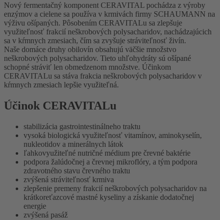
Nový fermentačný komponent CERAVITAL pochádza z výroby
enzýmov a cielene sa používa v krmivách firmy SCHAUMANN na
výživu ošípaných. Pôsobením CERAVITALu sa zlepšuje
využiteľnosť frakcií neškrobových polysacharidov, nachádzajúcich
sa v kŕmnych zmesiach, čím sa zvyšuje stráviteľnosť živín.
Naše domáce druhy obilovín obsahujú väčšie množstvo
neškrobových polysacharidov. Tieto uhľohydráty sú ošípané
schopné stráviť len obmedzenom množstve. Účinkom
CERAVITALu sa stáva frakcia neškrobových polysacharidov v
kŕmnych zmesiach lepšie využiteľná.
Účinok CERAVITALu
stabilizácia gastrointestinálneho traktu
vysoká biologická využiteľnosť vitamínov, aminokyselín,
nukleotidov a minerálnych látok
ľahkovyužiteľné nutričné médium pre črevné baktérie
podpora žalúdočnej a črevnej mikroflóry, a tým podpora
zdravotného stavu črevného traktu
zvýšená stráviteľnosť krmiva
zlepšenie premeny frakcií neškrobových polysacharidov na
krátkoreťazcové mastné kyseliny a získanie dodatočnej
energie
zvýšená pasáž