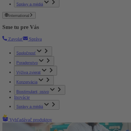
Správy a médiá
International
Sme tu pre Vás
Zavolať
Správa
Spoločnosť
Poradenstvo
Výživa zvierat
Konzervácia
Biostimulant, osivo
Inovácie
Správy a médiá
Vyhľadávač produktov