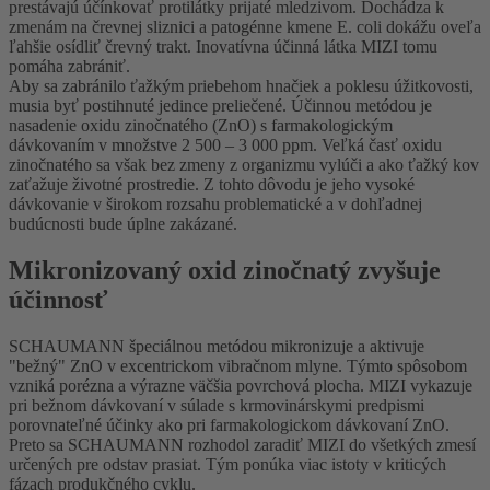
prestávajú účínkovať protilátky prijaté mledzivom. Dochádza k
zmenám na črevnej sliznici a patogénne kmene E. coli dokážu oveľa
ľahšie osídliť črevný trakt. Inovatívna účinná látka MIZI tomu
pomáha zabrániť.
Aby sa zabránilo ťažkým priebehom hnačiek a poklesu úžitkovosti,
musia byť postihnuté jedince preliečené. Účinnou metódou je
nasadenie oxidu zinočnatého (ZnO) s farmakologickým
dávkovaním v množstve 2 500 – 3 000 ppm. Veľká časť oxidu
zinočnatého sa však bez zmeny z organizmu vylúči a ako ťažký kov
zaťažuje životné prostredie. Z tohto dôvodu je jeho vysoké
dávkovanie v širokom rozsahu problematické a v dohľadnej
budúcnosti bude úplne zakázané.
Mikronizovaný oxid zinočnatý zvyšuje
účinnosť
SCHAUMANN špeciálnou metódou mikronizuje a aktivuje
"bežný" ZnO v excentrickom vibračnom mlyne. Týmto spôsobom
vzniká porézna a výrazne väčšia povrchová plocha. MIZI vykazuje
pri bežnom dávkovaní v súlade s krmovinárskymi predpismi
porovnateľné účinky ako pri farmakologickom dávkovaní ZnO.
Preto sa SCHAUMANN rozhodol zaradiť MIZI do všetkých zmesí
určených pre odstav prasiat. Tým ponúka viac istoty v kriticých
fázach produkčného cyklu.