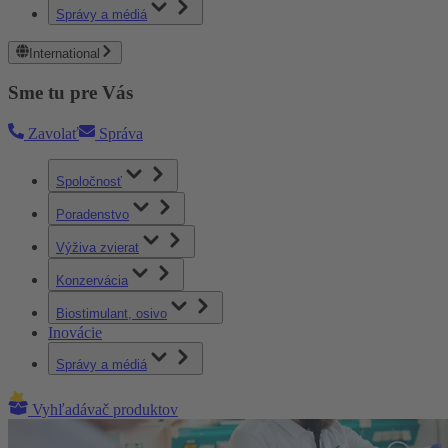
Správy a médiá
International
Sme tu pre Vás
Zavolať
Správa
Spoločnosť
Poradenstvo
Výživa zvierat
Konzervácia
Biostimulant, osivo
Inovácie
Správy a médiá
Vyhľadávač produktov