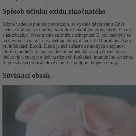
Spôsob účinku oxidu zinočnatého
Rôzne vedecké pokusy potvrdzujú, že vysoké dávkovanie ZnO
cielene inhibuje rast určitých druhov bakérií (enterobaktérie, E. coli
a laktobacily). Okrem toho sa znižuje schopnosť E. coli zachytiť sa
na črevnú sliznicu. To vysvetluje dobrý účinok ZnO proti hnačkám
pri infekciách E.coli. Zinok je tiež súčasťou mnohých enzýmov,
ktoré se podieľajú napr. na delení buniek, látkovej výmene tukov,
bielkovín a energie a tiež na rôznych funkciách imunitného systému.
S tým súvisia protizápalové účinky a podpora hojenia rán. g.
Súvisiaci obsah