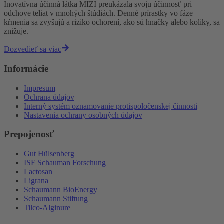
Inovatívna účinná látka MIZI preukázala svoju účinnosť pri
odchove teliat v mnohých štúdiách. Denné prírastky vo fáze
kŕmenia sa zvyšujú a riziko ochorení, ako sú hnačky alebo koliky, sa
znižuje.
Dozvedieť sa viac
Informácie
Impresum
Ochrana údajov
Interný systém oznamovanie protispoločenskej činnosti
Nastavenia ochrany osobných údajov
Prepojenosť
Gut Hülsenberg
ISF Schauman Forschung
Lactosan
Ligrana
Schaumann BioEnergy
Schaumann Stiftung
Tilco-Alginure