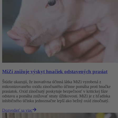
MiZi znižuje výskyt hnačiek odstavených prasiat
Štúdie ukazujú, že inovatívna účinná látka MiZi vyrobená z
mikronizovaného oxidu zinočnatého účinne pomáha proti hnačke
prasiatok. Oxid zinočnatý poskytuje bezpečnosť v kritickej fáze
odstavu a pomáha znižovať straty úžitkovosti. MiZi je z hľadiska
inhibičného účinku jednoznačne lepší ako bežný oxid zinočnatý.
Dozvedieť sa viac