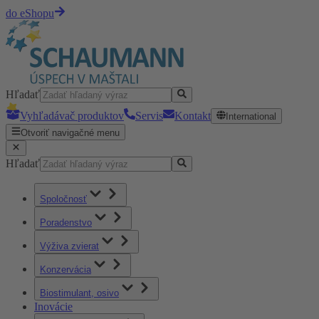
do eShopu
Hľadať
Vyhľadávač produktov
Servis
Kontakt
International
Otvoriť navigačné menu
Hľadať
Spoločnosť
Poradenstvo
Výživa zvierat
Konzervácia
Biostimulant, osivo
Inovácie