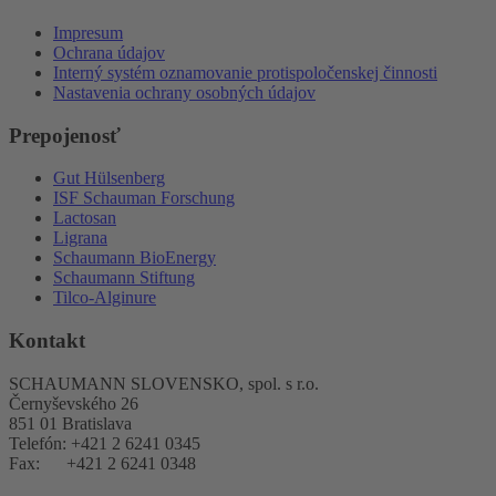
Impresum
Ochrana údajov
Interný systém oznamovanie protispoločenskej činnosti
Nastavenia ochrany osobných údajov
Prepojenosť
Gut Hülsenberg
ISF Schauman Forschung
Lactosan
Ligrana
Schaumann BioEnergy
Schaumann Stiftung
Tilco-Alginure
Kontakt
SCHAUMANN SLOVENSKO, spol. s r.o.
Černyševského 26
851 01 Bratislava
Telefón: +421 2 6241 0345
Fax: +421 2 6241 0348