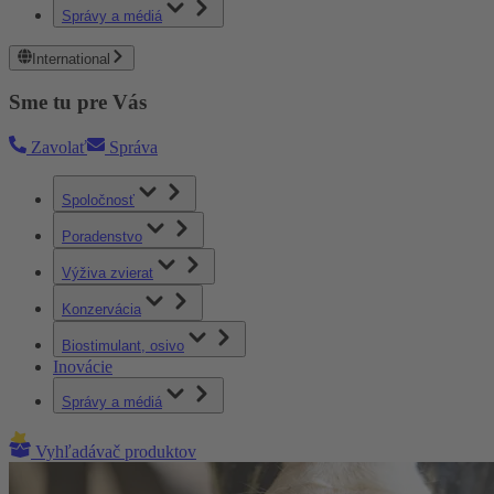
Správy a médiá
International
Sme tu pre Vás
Zavolať
Správa
Spoločnosť
Poradenstvo
Výživa zvierat
Konzervácia
Biostimulant, osivo
Inovácie
Správy a médiá
Vyhľadávač produktov