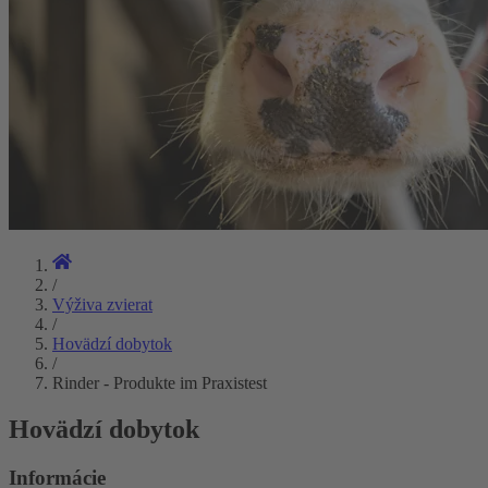
/
Výživa zvierat
/
Hovädzí dobytok
/
Rinder - Produkte im Praxistest
Hovädzí dobytok
Informácie