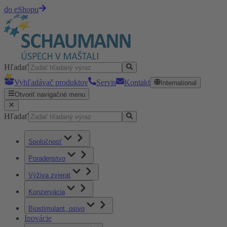
do eShopu
Hľadať
Vyhľadávač produktov
Servis
Kontakt
International
Otvoriť navigačné menu
Hľadať
Spoločnosť
Poradenstvo
Výživa zvierat
Konzervácia
Biostimulant, osivo
Inovácie