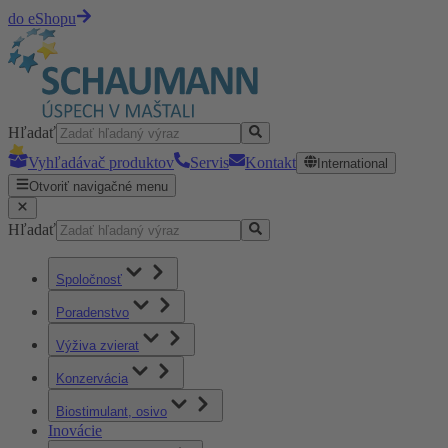
do eShopu
Hľadať
Vyhľadávač produktov
Servis
Kontakt
International
Otvoriť navigačné menu
Hľadať
Spoločnosť
Poradenstvo
Výživa zvierat
Konzervácia
Biostimulant, osivo
Inovácie