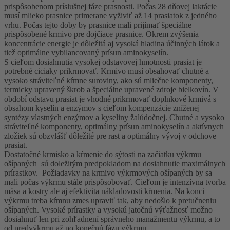
prispôsobenom príslušnej fáze prasnosti. Počas 28 dňovej laktácie
musí mlieko prasnice primerane vyživiť až 14 prasiatok z jedného
vrhu. Počas tejto doby by prasnice mali prijímať špeciálne
prispôsobené krmivo pre dojčiace prasnice. Okrem zvýšenia
koncentrácie energie je dôležitá aj vysoká hladina účinných látok a
tiež optimálne vybilancovaný prísun aminokyselín.
S cieľom dosiahnutia vysokej odstavovej hmotnosti prasiat je
potrebné ciciaky prikrmovať. Krmivo musí obsahovať chutné a
vysoko stráviteľné kŕmne suroviny, ako sú mliečne komponenty,
termicky upravený škrob a špeciálne upravené zdroje bielkovín. V
období odstavu prasiat je vhodné prikrmovať doplnkové krmivá s
obsahom kyselín a enzýmov s cieľom kompenzácie zníženej
syntézy vlastných enzýmov a kyseliny žalúdočnej. Chutné a vysoko
stráviteľné komponenty, optimálny prísun aminokyselín a aktívnych
zložiek sú obzvlášť dôležité pre rast a optimálny vývoj v odchove
prasiat.
Dostatočné krmisko a kŕmenie do sýtosti na začiatku výkrmu
ošípaných sú doležitým predpokladom na dosiahnutie maximálnych
prírastkov. Požiadavky na krmivo výkrmových ošípaných by sa
mali počas výkrmu stále prispôsobovať. Cieľom je intenzívna tvorba
mäsa a kostry ale aj efektivita nákladovosti kŕmenia. Na konci
výkrmu treba kŕmnu zmes upraviť tak, aby nedošlo k pretučneniu
ošípaných. Vysoké prírastky a vysokú jatočnú výťažnosť možno
dosiahnuť len pri zohľadnení správneho manažmentu výkrmu, a to
od predvýkrmu až po konečnú fázu výkrmu.