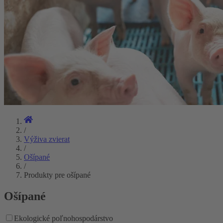
/
Výživa zvierat
/
Ošípané
/
Produkty pre ošípané
Ošípané
Ekologické poľnohospodárstvo