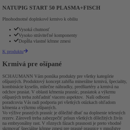
NATUPIG START 50 PLASMA+FISCH
Plnohodnotné doplnkové krmivo k obiliu
Vysoká chutnosť
Vysoko stráviteľné komponenty
Dopĺňa vlastné kŕmne zmesi
K produktu
Krmivá pre ošípané
SCHAUMANN Vám ponúka produkty pre všetky kategórie
ošípaných. Produktový koncept zahŕňa minerálne krmivá, špeciality,
kombinácie kyselín, mliečne náhradky, predštartéry a krmivá na
odchov prasiat. V oblasti kŕmenia prasníc, prasiatok a výkrmu
ošípaných treba zohľadniť viacero aspektov. Naši odborní
poradcovia Vás radi podporia pri všetkých otázkach ohľadom
kŕmenia a výkrmu ošípaných.
Vo výžive prasných prasníc je dôležité dbať na doplnenie telesných
rezerv. Zároveň treba zabezpečiť prísun všetkých dôležitých živín
na embryonálny rast. V rôznych fázach prasnosti je preto vhodné
skrmovať špeciálne kŕmne zmesi pre prasné prasnice v množstve