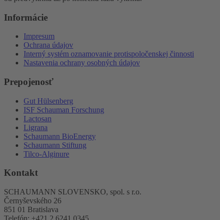
Informácie
Impresum
Ochrana údajov
Interný systém oznamovanie protispoločenskej činnosti
Nastavenia ochrany osobných údajov
Prepojenosť
Gut Hülsenberg
ISF Schauman Forschung
Lactosan
Ligrana
Schaumann BioEnergy
Schaumann Stiftung
Tilco-Alginure
Kontakt
SCHAUMANN SLOVENSKO, spol. s r.o.
Černyševského 26
851 01 Bratislava
Telefón: +421 2 6241 0345