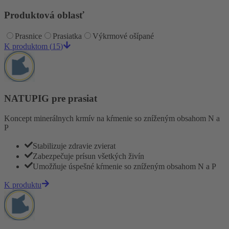
Produktová oblasť
Prasnice
Prasiatka
Výkrmové ošípané
K produktom
(
15
)
NATUPIG pre prasiat
Koncept minerálnych krmív na kŕmenie so zníženým obsahom N a
P
Stabilizuje zdravie zvierat
Zabezpečuje prísun všetkých živín
Umožňuje úspešné kŕmenie so zníženým obsahom N a P
K produktu