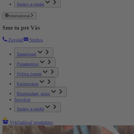
Správy a médiá
International
Sme tu pre Vás
Zavolať
Správa
Spoločnosť
Poradenstvo
Výživa zvierat
Konzervácia
Biostimulant, osivo
Inovácie
Správy a médiá
Vyhľadávač produktov