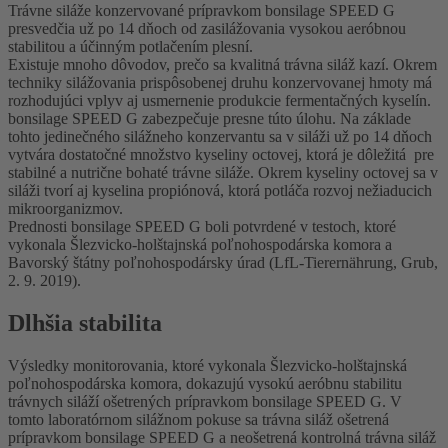
Trávne siláže konzervované prípravkom bonsilage SPEED G
presvedčia už po 14 dňoch od zasilážovania vysokou aeróbnou
stabilitou a účinným potlačením plesní.
Existuje mnoho dôvodov, prečo sa kvalitná trávna siláž kazí. Okrem
techniky silážovania prispôsobenej druhu konzervovanej hmoty má
rozhodujúci vplyv aj usmernenie produkcie fermentačných kyselín.
bonsilage SPEED G zabezpečuje presne túto úlohu. Na základe
tohto jedinečného silážneho konzervantu sa v siláži už po 14 dňoch
vytvára dostatočné množstvo kyseliny octovej, ktorá je dôležitá pre
stabilné a nutrične bohaté trávne siláže. Okrem kyseliny octovej sa v
siláži tvorí aj kyselina propiónová, ktorá potláča rozvoj nežiaducich
mikroorganizmov.
Prednosti bonsilage SPEED G boli potvrdené v testoch, ktoré
vykonala Šlezvicko-holštajnská poľnohospodárska komora a
Bavorský štátny poľnohospodársky úrad (LfL-Tierernährung, Grub,
2. 9. 2019).
Dlhšia stabilita
Výsledky monitorovania, ktoré vykonala Šlezvicko-holštajnská
poľnohospodárska komora, dokazujú vysokú aeróbnu stabilitu
trávnych siláží ošetrených prípravkom bonsilage SPEED G. V
tomto laboratórnom silážnom pokuse sa trávna siláž ošetrená
prípravkom bonsilage SPEED G a neošetrená kontrolná trávna siláž