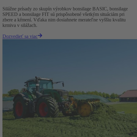
Silážne prísady zo skupín výrobkov bonsilage BASIC, bonsilage
SPEED a bonsilage FIT sú prispôsobené všetkým situáciám pri
zbere a kŕmení. Vďaka nim dosiahnete merateľne vyššiu kvalitu
krmiva v silážach.
Dozvedieť sa viac