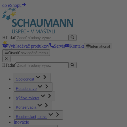
do eShopu
Hľadať
Vyhľadávač produktov
Servis
Kontakt
International
Otvoriť navigačné menu
Hľadať
Spoločnosť
Poradenstvo
Výživa zvierat
Konzervácia
Biostimulant, osivo
Inovácie