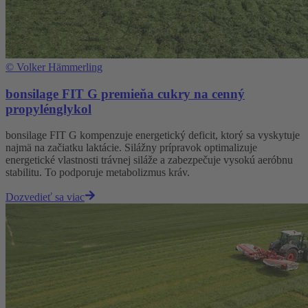
©
Volker Hämmerling
bonsilage FIT G premieňa cukry na cenný
propylénglykol
bonsilage FIT G kompenzuje energetický deficit, ktorý sa vyskytuje
najmä na začiatku laktácie. Silážny prípravok optimalizuje
energetické vlastnosti trávnej siláže a zabezpečuje vysokú aeróbnu
stabilitu. To podporuje metabolizmus kráv.
Dozvedieť sa viac