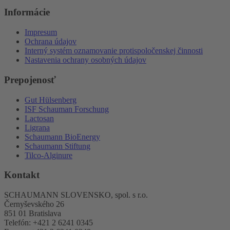
Informácie
Impresum
Ochrana údajov
Interný systém oznamovanie protispoločenskej činnosti
Nastavenia ochrany osobných údajov
Prepojenosť
Gut Hülsenberg
ISF Schauman Forschung
Lactosan
Ligrana
Schaumann BioEnergy
Schaumann Stiftung
Tilco-Alginure
Kontakt
SCHAUMANN SLOVENSKO, spol. s r.o.
Černyševského 26
851 01 Bratislava
Telefón: +421 2 6241 0345