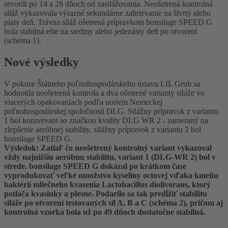
otvorili po 14 a 28 dňoch od zasilážovania. Neošetrená kontrolná
siláž vykazovala výrazné sekundárne zahrievanie na štvrtý alebo
piaty deň. Trávna siláž ošetrená prípravkom bonsilage SPEED G
bola stabilná ešte na siedmy alebo jedenásty deň po otvorení
(schéma 1).
Nové výsledky
V pokuse Štátneho poľnohospodárskeho ústavu LfL Grub sa
hodnotila neošetrená kontrola a dva ošetrené varianty siláže vo
viacerých opakovaniach podľa noriem Nemeckej
poľnohospodárskej spoločnosti DLG. Silážny prípravok z variantu
1 bol konzervant so značkou kvality DLG WR 2 - zameraný na
zlepšenie aeróbnej stability, silážny prípravok z variantu 2 bol
bonsilage SPEED G.
Výsledok: Zatiaľ čo neošetrený kontrolný variant vykazoval
vždy najnižšiu aeróbnu stabilitu, variant 1 (DLG-WR 2) bol v
strede. bonsilage SPEED G dokázal po krátkom čase
vyprodukovať veľké množstvo kyseliny octovej vďaka kmeňu
baktérií mliečneho kvasenia Lactobacillus diolivorans, ktorý
potláča kvasinky a plesne. Podarilo sa tak predĺžiť stabilitu
siláže po otvorení testovaných síl A, B a C (schéma 2), pričom aj
kontrolná vzorka bola už po 49 dňoch dostatočne stabilná.