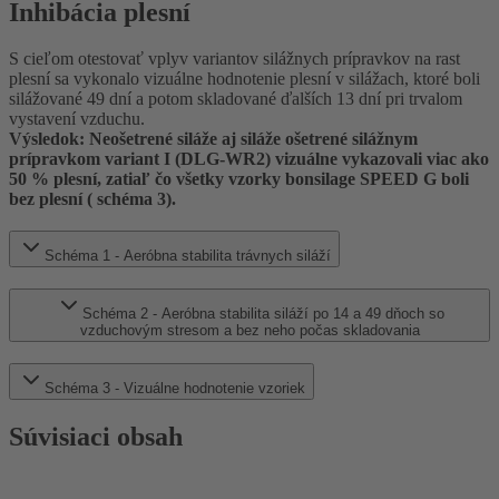
Inhibácia plesní
S cieľom otestovať vplyv variantov silážnych prípravkov na rast
plesní sa vykonalo vizuálne hodnotenie plesní v silážach, ktoré boli
silážované 49 dní a potom skladované ďalších 13 dní pri trvalom
vystavení vzduchu.
Výsledok: Neošetrené siláže aj siláže ošetrené silážnym
prípravkom variant I (DLG-WR2) vizuálne vykazovali viac ako
50 % plesní, zatiaľ čo všetky vzorky bonsilage SPEED G boli
bez plesní ( schéma 3).
Schéma 1 - Aeróbna stabilita trávnych siláží
Schéma 2 - Aeróbna stabilita siláží po 14 a 49 dňoch so
vzduchovým stresom a bez neho počas skladovania
Schéma 3 - Vizuálne hodnotenie vzoriek
Súvisiaci obsah