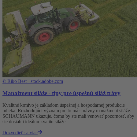
©
Riko Best - stock.adobe.com
Manažment siláže - tipy pre úspešnú siláž trávy
Kvalitné krmivo je základom úspešnej a hospodárnej produkcie
mlieka. Rozhodujúci význam pre to má správny manažment siláže.
SCHAUMANN ukazuje, čomu by ste mali venovať pozornosť, aby
ste dosiahli ideálnu kvalitu siláže.
Dozvedieť sa viac