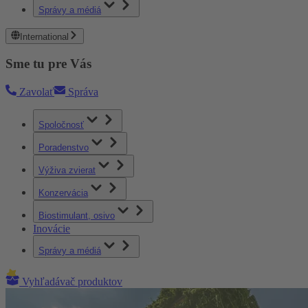
Správy a médiá
International
Sme tu pre Vás
Zavolať
Správa
Spoločnosť
Poradenstvo
Výživa zvierat
Konzervácia
Biostimulant, osivo
Inovácie
Správy a médiá
Vyhľadávač produktov