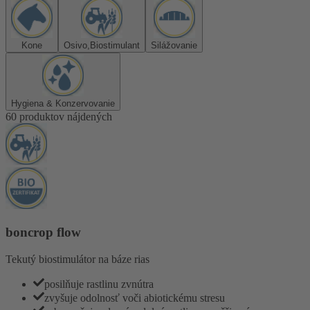
Kone
Osivo,Biostimulant
Silážovanie
Hygiena & Konzervovanie
60 produktov nájdených
boncrop flow
Tekutý biostimulátor na báze rias
posilňuje rastlinu zvnútra
zvyšuje odolnosť voči abiotickému stresu