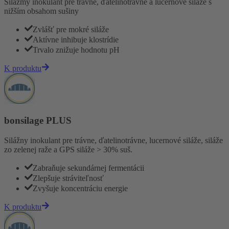
Silážmy inokulant pre trávne, ďatelinotrávne a lucernové siláže s
nižším obsahom sušiny
Zvlášť pre mokré siláže
Aktívne inhibuje klostrídie
Trvalo znižuje hodnotu pH
K produktu
bonsilage PLUS
Silážny inokulant pre trávne, ďatelinotrávne, lucernové siláže, siláže
zo zelenej raže a GPS siláže > 30% suš.
Zabraňuje sekundárnej fermentácii
Zlepšuje stráviteľnosť
Zvyšuje koncentráciu energie
K produktu