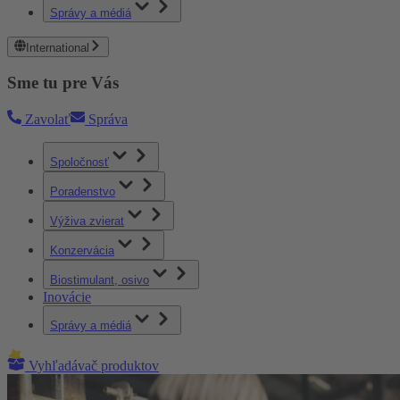
Správy a médiá
International
Sme tu pre Vás
Zavolať
Správa
Spoločnosť
Poradenstvo
Výživa zvierat
Konzervácia
Biostimulant, osivo
Inovácie
Správy a médiá
Vyhľadávač produktov