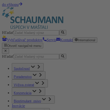
do eShopu
Hľadať
Vyhľadávač produktov
Servis
Kontakt
International
Otvoriť navigačné menu
Hľadať
Spoločnosť
Poradenstvo
Výživa zvierat
Konzervácia
Biostimulant, osivo
Inovácie