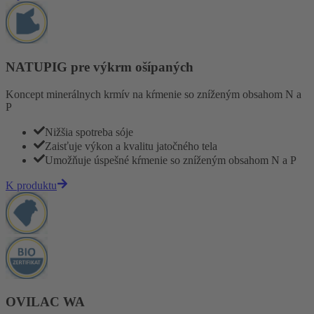
NATUPIG pre výkrm ošípaných
Koncept minerálnych krmív na kŕmenie so zníženým obsahom N a
P
Nižšia spotreba sóje
Zaisťuje výkon a kvalitu jatočného tela
Umožňuje úspešné kŕmenie so zníženým obsahom N a P
K produktu
OVILAC WA