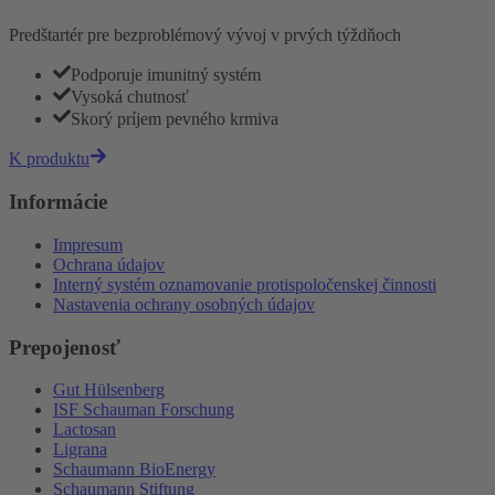
Predštartér pre bezproblémový vývoj v prvých týždňoch
Podporuje imunitný systém
Vysoká chutnosť
Skorý príjem pevného krmiva
K produktu
Informácie
Impresum
Ochrana údajov
Interný systém oznamovanie protispoločenskej činnosti
Nastavenia ochrany osobných údajov
Prepojenosť
Gut Hülsenberg
ISF Schauman Forschung
Lactosan
Ligrana
Schaumann BioEnergy
Schaumann Stiftung